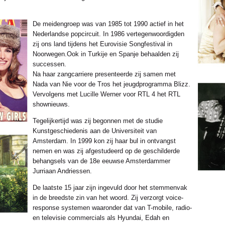
De meidengroep was van 1985 tot 1990 actief in het
Nederlandse popcircuit. In 1986 vertegenwoordigden
zij ons land tijdens het Eurovisie Songfestival in
Noorwegen.Ook in Turkije en Spanje behaalden zij
successen.
Na haar zangcarriere presenteerde zij samen met
Nada van Nie voor de Tros het jeugdprogramma Blizz.
Vervolgens met Lucille Werner voor RTL 4 het RTL
shownieuws.
Tegelijkertijd was zij begonnen met de studie
Kunstgeschiedenis aan de Universiteit van
Amsterdam. In 1999 kon zij haar bul in ontvangst
nemen en was zij afgestudeerd op de geschilderde
behangsels van de 18e eeuwse Amsterdammer
Jurriaan Andriessen.
De laatste 15 jaar zijn ingevuld door het stemmenvak
in de breedste zin van het woord. Zij verzorgt voice-
response systemen waaronder dat van T-mobile, radio-
en televisie commercials als Hyundai, Edah en